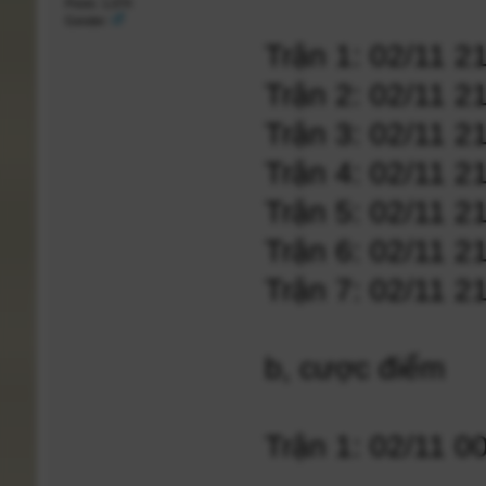
Posts: 1,074
Gender:
Trận 1: 02/11 21
Trận 2: 02/11 21
Trận 3: 02/11 21
Trận 4: 02/11 2
Trận 5: 02/11 2
Trận 6: 02/11 21
Trận 7: 02/11 2
b, cược điểm
Trận 1: 02/11 00