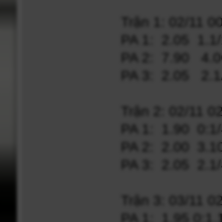
Trận 1: 02/11 00
PA 1: 2.05 1.1
PA 2: 7.90 4.
PA 3: 2.05 2.1
Trận 2: 02/11 0
PA 1: 1.90 0:1
PA 2: 2.00 3.1
PA 3: 2.05 2.1
Trận 3: 03/11 0
PA 1: 1.95 0:1.