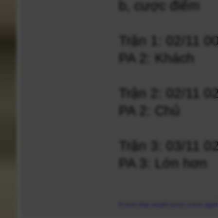
b, cược điểm
Trận 1: 02/11 00
PA 2: Khách
Trận 2: 02/11 0
PA 2: Chủ
Trận 3: 03/11 0
PA 3: Lớn hơn
A time that would never come again