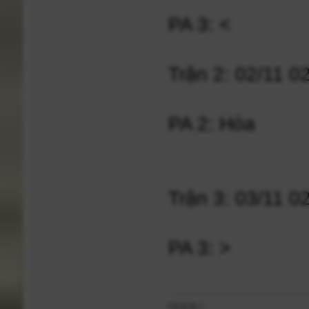
PA 3: <
Trận 2: 02/11 0
PA 2: Hòa
Trận 3: 03/11 0
PA 3: >
Cứ từ từ..!