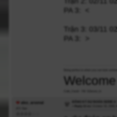
Trận 2: 02/11 0
PA 3: <
Trận 3: 03/11 0
PA 3: >
Being perfect is when you can look someo
Welcome t
Colin_Farell - YM: S2teven_hi
ĐĂNG KÝ DỰ ĐOÁN SERIE A
alex_arsenal
«
Reply #2 on:
October 30, 2008, 
JFC Star