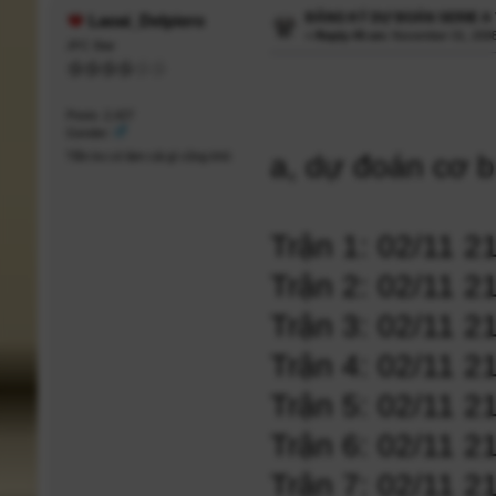
ĐĂNG KÝ DỰ ĐOÁN SERIE A
Laoai_Delpiero
«
Reply #5 on:
November 01, 2008
JFC Star
Posts: 2,427
Gender:
Tiền ko có làm cái gì cũng khó
a, dự đoán cơ 
Trận 1: 02/11 21
Trận 2: 02/11 2
Trận 3: 02/11 21
Trận 4: 02/11 2
Trận 5: 02/11 2
Trận 6: 02/11 21
Trận 7: 02/11 2