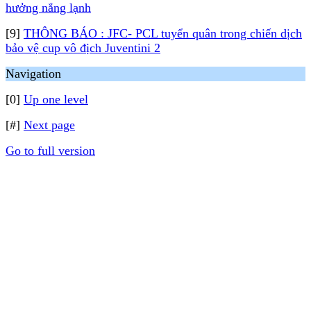
hưởng nắng lạnh
[9]
THÔNG BÁO : JFC- PCL tuyển quân trong chiến dịch
bảo vệ cup vô địch Juventini 2
Navigation
[0]
Up one level
[#]
Next page
Go to full version